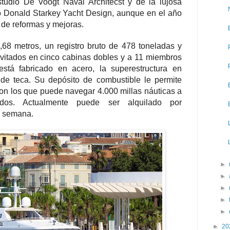
estudio De Voogt Naval Architecst y de la lujosa
gó Donald Starkey Yacht Design, aunque en el año
 de reformas y mejoras.
68 metros, un registro bruto de 478 toneladas y
nvitados en cinco cabinas dobles y a 11 miembros
está fabricado en acero, la superestructura en
 de teca. Su depósito de combustible le permite
 con los que puede navegar 4.000 millas náuticas a
os. Actualmente puede ser alquilado por
a semana.
►
►
►
►
►
►
20