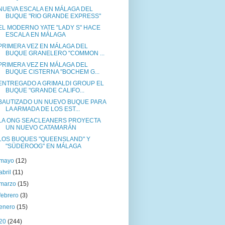
NUEVA ESCALA EN MÁLAGA DEL
BUQUE "RIO GRANDE EXPRESS"
EL MODERNO YATE "LADY S" HACE
ESCALA EN MÁLAGA
PRIMERA VEZ EN MÁLAGA DEL
BUQUE GRANELERO "COMMON ...
PRIMERA VEZ EN MÁLAGA DEL
BUQUE CISTERNA "BOCHEM G...
ENTREGADO A GRIMALDI GROUP EL
BUQUE "GRANDE CALIFO...
BAUTIZADO UN NUEVO BUQUE PARA
LA ARMADA DE LOS EST...
LA ONG SEACLEANERS PROYECTA
UN NUEVO CATAMARÁN
LOS BUQUES "QUEENSLAND" Y
"SÜDEROOG" EN MÁLAGA
mayo
(12)
abril
(11)
marzo
(15)
febrero
(3)
enero
(15)
20
(244)