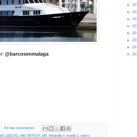
►
20
►
20
►
20
►
20
►
20
►
20
►
20
er:
@barcosenmalaga
►
20
No hay comentarios:
MO 1002782
,
IMO 8979374
,
M5
,
Mirabella V
,
muelle 2
,
velero