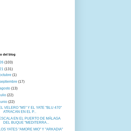
o del blog
26
(103)
21
(131)
octubre
(1)
septiembre
(17)
agosto
(13)
julio
(22)
junio
(22)
EL VELERO "M5" Y EL YATE "BLU 470"
ATRACAN EN EL P...
ESCALA EN EL PUERTO DE MÁLAGA
DEL BUQUE "MEDITERRA...
LOS YATES "AMORE MIO" Y "ARKADIA"