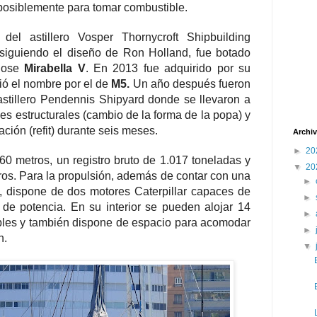
r posiblemente para tomar combustible.
del astillero Vosper Thornycroft Shipbuilding
siguiendo el diseño de Ron Holland, fue botado
ndose
Mirabella V
. En 2013 fue adquirido por su
ió el nombre por el de
M5.
Un año después fueron
 astillero Pendennis Shipyard donde se llevaron a
es estructurales (cambio de la forma de la popa) y
ción (refit) durante seis meses.
Archiv
►
20
0 metros, un registro bruto de 1.017 toneladas y
▼
20
tros. Para la propulsión, además de contar con una
►
a, dispone de dos motores Caterpillar capaces de
►
 de potencia. En su interior se pueden alojar 14
►
bles y también dispone de espacio para acomodar
►
n.
▼