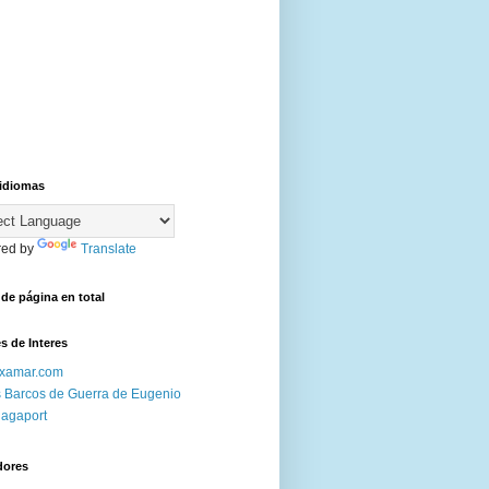
 idiomas
ed by
Translate
 de página en total
s de Interes
ixamar.com
 Barcos de Guerra de Eugenio
agaport
dores