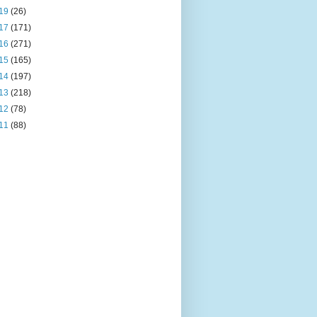
19
(26)
17
(171)
16
(271)
15
(165)
14
(197)
13
(218)
12
(78)
11
(88)