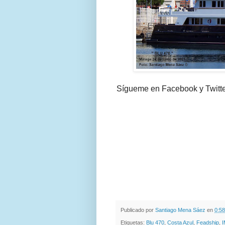
Sígueme en Facebook y Twitt
Publicado por
Santiago Mena Sáez
en
0:58
Etiquetas:
Blu 470
,
Costa Azul
,
Feadship
,
I