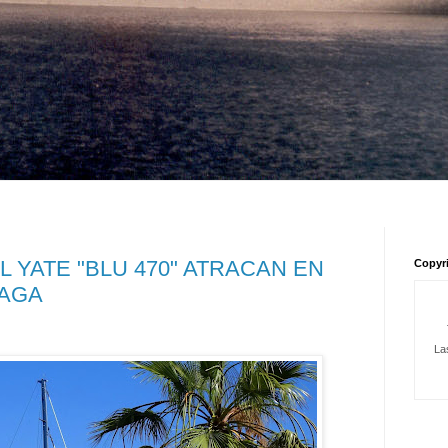
L YATE "BLU 470" ATRACAN EN
Copyr
LAGA
La