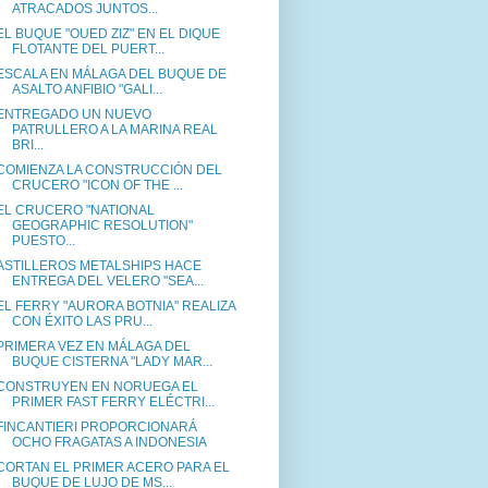
ATRACADOS JUNTOS...
EL BUQUE "OUED ZIZ" EN EL DIQUE
FLOTANTE DEL PUERT...
ESCALA EN MÁLAGA DEL BUQUE DE
ASALTO ANFIBIO "GALI...
ENTREGADO UN NUEVO
PATRULLERO A LA MARINA REAL
BRI...
COMIENZA LA CONSTRUCCIÓN DEL
CRUCERO "ICON OF THE ...
EL CRUCERO "NATIONAL
GEOGRAPHIC RESOLUTION"
PUESTO...
ASTILLEROS METALSHIPS HACE
ENTREGA DEL VELERO "SEA...
EL FERRY "AURORA BOTNIA" REALIZA
CON ÉXITO LAS PRU...
PRIMERA VEZ EN MÁLAGA DEL
BUQUE CISTERNA "LADY MAR...
CONSTRUYEN EN NORUEGA EL
PRIMER FAST FERRY ELÉCTRI...
FINCANTIERI PROPORCIONARÁ
OCHO FRAGATAS A INDONESIA
CORTAN EL PRIMER ACERO PARA EL
BUQUE DE LUJO DE MS...